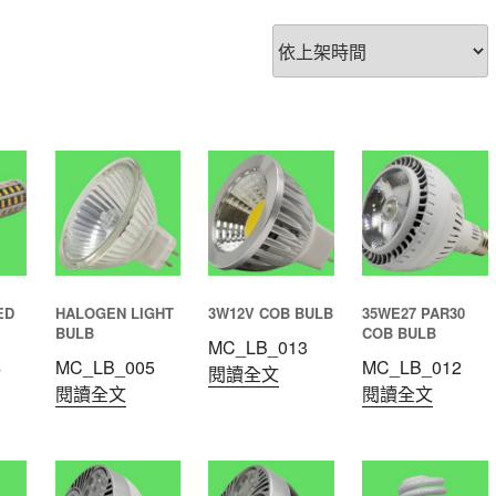
ED
HALOGEN LIGHT
3W12V COB BULB
35WE27 PAR30
BULB
COB BULB
MC_LB_013
4
MC_LB_005
MC_LB_012
閱讀全文
閱讀全文
閱讀全文