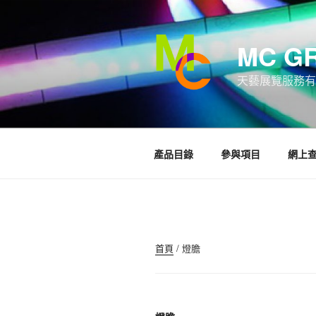
跳
至
內
MC G
容
天藝展覽服務有
產品目錄
參與項目
網上
首頁
/ 燈膽