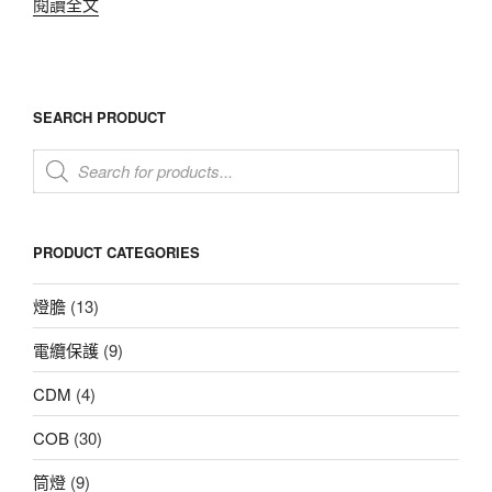
閱讀全文
SEARCH PRODUCT
Products
search
PRODUCT CATEGORIES
燈膽
(13)
電纜保護
(9)
CDM
(4)
COB
(30)
筒燈
(9)