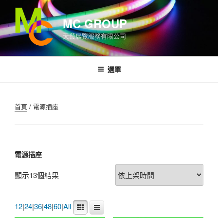
跳
至
MC GROUP
內
天藝展覽服務有限公司
容
選單
首頁
/ 電源插座
電源插座
顯示13個結果
12
|
24
|
36
|
48
|
60
|
All