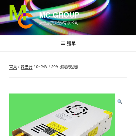
跳
至
MC GROUP
內
天藝展覽服務有限公司
容
選單
首頁
/
變壓器
/ 0~24V / 20A可調變壓器