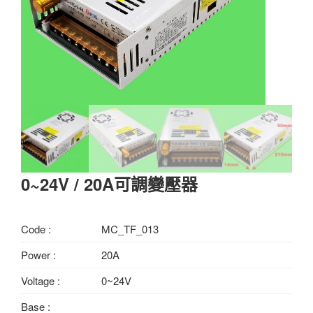
0~24V / 20A可調變壓器
Code :
MC_TF_013
Power :
20A
Voltage :
0~24V
Base :