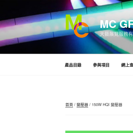
跳
至
內
MC G
容
天藝展覽服務有
產品目錄
參與項目
網上
首頁
/
變壓器
/ 150W HQI 變壓器