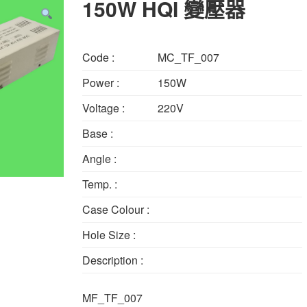
150W HQI 變壓器
Code :
MC_TF_007
Power :
150W
Voltage :
220V
Base :
Angle :
Temp. :
Case Colour :
Hole Size :
Description :
MF_TF_007