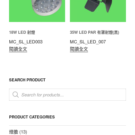
18W LED 射燈
35W LED PAR 有罩射燈(黑)
MC_SL_LED003
MC_SL_LED_007
閱讀全文
閱讀全文
SEARCH PRODUCT
Products
search
PRODUCT CATEGORIES
燈膽
(13)