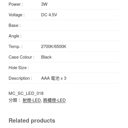
Power :
3W
Voltage :
DC 4.5V
Base :
Angle :
Temp. :
2700K/6500K
Case Colour :
Black
Hole Size :
Description :
AAA 電池 x 3
MC_SC_LED_018
分類：
射燈-LED
,
飾櫃燈-LED
Related products