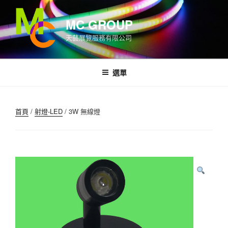
跳
至
MC GROUP
內
天藝展覽服務有限公司
容
選單
首頁
/
射燈-LED
/ 3W 無線燈