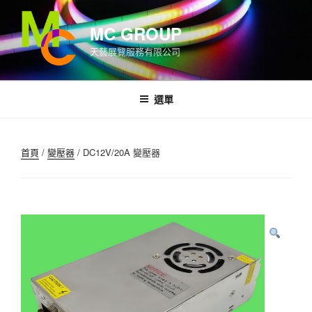
跳
至
MC GROUP
內
天藝展覽服務有限公司
容
選單
首頁
/
變壓器
/ DC12V/20A 變壓器