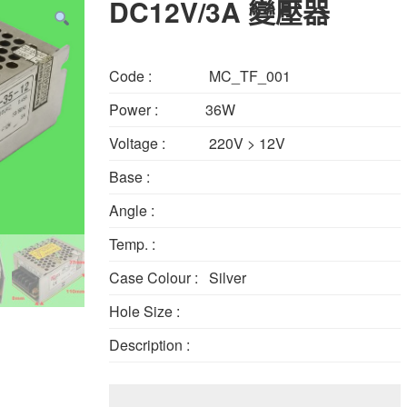
DC12V/3A 變壓器
Code :
MC_TF_001
Power :
36W
Voltage :
220V > 12V
Base :
Angle :
Temp. :
Case Colour :
Silver
Hole Size :
Description :