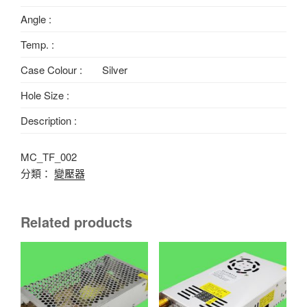
Angle :
Temp. :
Case Colour :
Silver
Hole Size :
Description :
MC_TF_002
分類：
變壓器
Related products