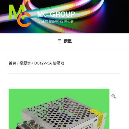
跳
至
MC GROUP
內
天藝展覽服務有限公司
容
選單
首頁
/
變壓器
/ DC12V/5A 變壓器